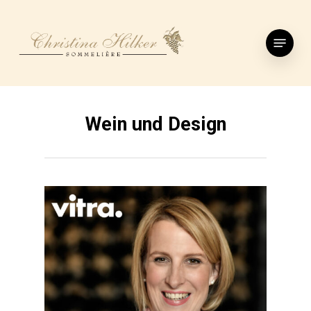
Skip
to
Menu
main
content
Wein und Design